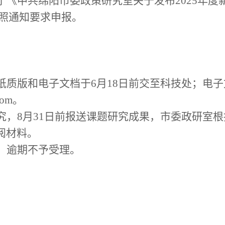
了《中共绵阳市委政策研究室关于发布
2025年
照通知要求申报。
纸质版和
电子文档于
6
月
1
8
日前交至科技处；电子
com。
究，
8月31日前报送课题研究成果，市委政研室
阅材料。
，逾期不予受理。