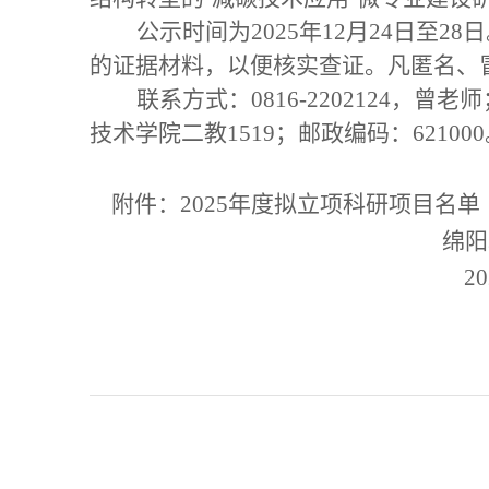
公示时间为
20
2
5年12月24日至
的证据材料，以便核实查证。凡匿名、
联系方式：0816-2202124，曾
技术学院二教1519；邮政编码：62100
附件：2025年度拟立项科研项目名单
绵阳职业教育
2025年12