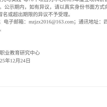
28日。公示期内，如有异议，请以真实身份书面方
冒名或超出期限的异议不予受理。
老师；电子邮箱：mzjzx2016@163.com；通
0。
研究中心
月24日