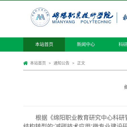
本站首页
新闻中心
科
本站首页
通知公告
正文
>
>
根据《绵阳职业教育研究中心科研
结构转型的
‘
减碳技术应用
’
微专业建设