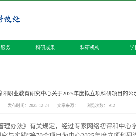
研服务
科研成果
科研机构
学
绵阳职业教育研究中心关于2025年度拟立项科研项目的公
发布时间：2025-12-24
文章来源：
浏览次数：
912
管理办法》有关规定，经过专家网络初评和中心
研究与实践
”
等
70个项目为中心20
2
5年度立项科研